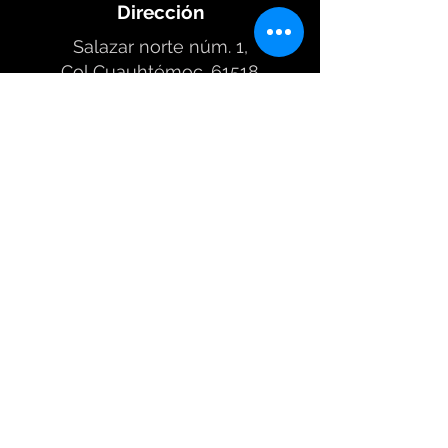
Dirección
Salazar norte núm. 1,
Col Cuauhtémoc. 61518
Heroica Zitácuaro, México
Teléfono
722 309 9483
715 147 0788
722 647 4075
Email
djose_alberto@hotmail.com