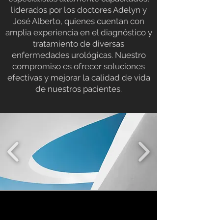
liderados por los doctores Adelyn y
José Alberto, quienes cuentan con
amplia experiencia en el diagnóstico y
tratamiento de diversas
enfermedades urológicas. Nuestro
compromiso es ofrecer soluciones
efectivas y mejorar la calidad de vida
de nuestros pacientes.