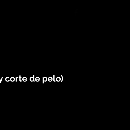
r Ritof
More
y corte de pelo)