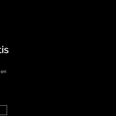
is
c en