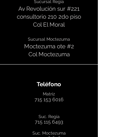
Sucursal Regia
Av Revolución sur #221
consultorio 210 2do
piso
Col El Moral
Sucursal Moctezuma
Moctezuma ote #2
Col Moctezuma
Teléfono
Ma
triz
715 153 6016
Suc. Regia
715 115 6493
Suc. Moctezuma