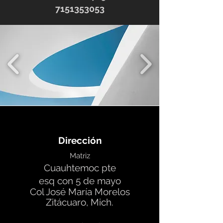
7151353053
Dirección
Matriz
Cuauhtemoc pte
esq con 5 de mayo
Col José Mar
ía Morelos
Zitácuaro,
Mich.