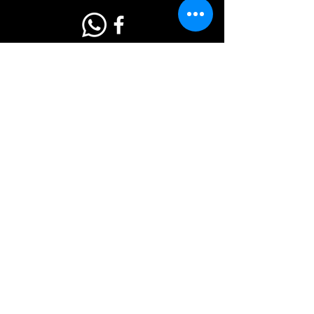
Nosotros
Somos una página que busca dar
promoción a negocios y así crecer sus
ventas en productos y servicios.
Lee Más
Contacto
Si tienes dudas o quieres anunciarte en
Tianguis Zitácuaro, déjanos un mensaje y
en breve nos comunicaremos contigo