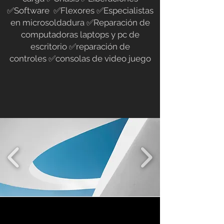
✅Software ✅Flexores ✅Especialistas
en microsoldadura ✅Reparación de
computadoras laptops y pc de
escritorio ✅reparación de
controles
✅consolas de video juego