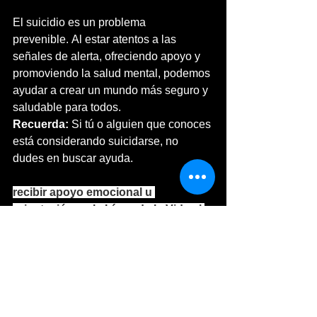
El suicidio es un problema 
prevenible. Al estar atentos a las 
señales de alerta, ofreciendo apoyo y 
promoviendo la salud mental, podemos 
ayudar a crear un mundo más seguro y 
saludable para todos.
Recuerda:
 Si tú o alguien que conoces 
está considerando suicidarse, no 
dudes en buscar ayuda.
recibir apoyo emocional u 
orientación en la Línea de la Vida al 
800 911 2000
Este artículo tiene fines informativos 
y no sustituye el consejo médico 
profesional.